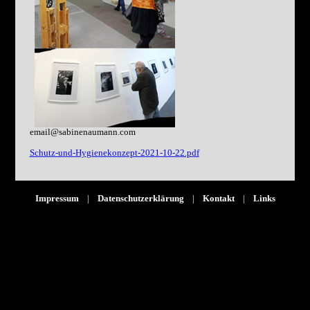
email@sabinenaumann.com
Schutz-und-Hygienekonzept-2021-10-22.pdf
Impressum
|
Datenschutzerklärung
|
Kontakt
|
Links